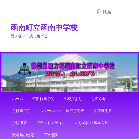
メ
サ
イ
ブ
検
ン
コ
索
コ
ン
函南町立函南中学校
ン
テ
磨き合い 成し遂げる
テ
ン
ン
ツ
ツ
へ
へ
移
移
動
動
メ
ホーム
年間行事予定
学校だより
お知らせ
イ
ン
月行事予定
スクールバス 運行予定表
各種証明書
メ
ニ
学校概要
グランドデザイン
いじめ防止基本方針
ュ
ー
緊急時の対応
PTA活動