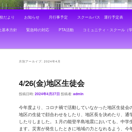
校だより
お知らせ
月行事予定
スクールバス 運行予定表
止基本方針
緊急時の対応
PTA活動
コミュニティ・スクール（
月別アーカイブ:
2024年4月
4/26(金)地区生徒会
投稿日時:
2024年4月27日
投稿者:
admin
今年度より、コロナ禍で活動していなかった地区生徒会
地区の生徒で顔合わせをしたり、地区長を決めたり、通
したりしました。１月の能登半島地震においても、中学
ます。災害が発生したときに地域の力となれるよう、今