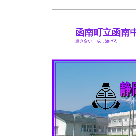
メ
サ
イ
ブ
ン
コ
函南町立函南
コ
ン
磨き合い 成し遂げる
ン
テ
テ
ン
ン
ツ
ツ
へ
へ
移
移
動
動