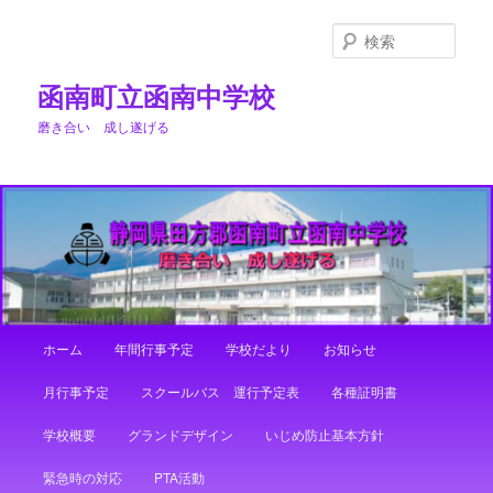
メ
サ
イ
ブ
検
ン
コ
索
コ
ン
函南町立函南中学校
ン
テ
磨き合い 成し遂げる
テ
ン
ン
ツ
ツ
へ
へ
移
移
動
動
メ
ホーム
年間行事予定
学校だより
お知らせ
イ
ン
月行事予定
スクールバス 運行予定表
各種証明書
メ
ニ
学校概要
グランドデザイン
いじめ防止基本方針
ュ
ー
緊急時の対応
PTA活動