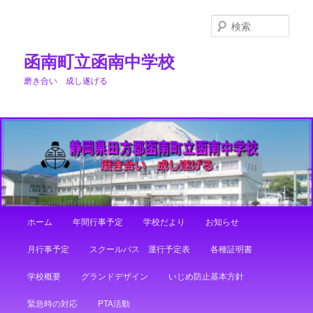
メ
サ
イ
ブ
検
ン
コ
索
コ
ン
函南町立函南中学校
ン
テ
磨き合い 成し遂げる
テ
ン
ン
ツ
ツ
へ
へ
移
移
動
動
メ
ホーム
年間行事予定
学校だより
お知らせ
イ
ン
月行事予定
スクールバス 運行予定表
各種証明書
メ
ニ
学校概要
グランドデザイン
いじめ防止基本方針
ュ
ー
緊急時の対応
PTA活動