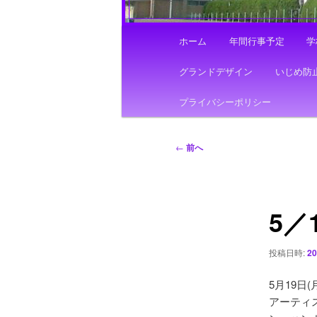
メ
ホーム
年間行事予定
学
イ
ン
グランドデザイン
いじめ防
メ
ニ
プライバシーポリシー
ュ
ー
投
←
前へ
稿
ナ
ビ
5／
ゲ
ー
シ
投稿日時:
2
ョ
ン
5月19
アーティ