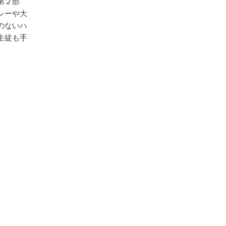
第２部
レーや大
のないハ
生徒も手