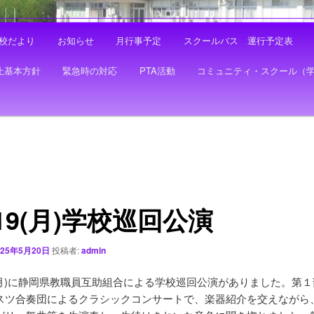
校だより
お知らせ
月行事予定
スクールバス 運行予定表
止基本方針
緊急時の対応
PTA活動
コミュニティ・スクール（
19(月)学校巡回公演
025年5月20日
投稿者:
admin
日(月)に静岡県教職員互助組合による学校巡回公演がありました。第
スツ合奏団によるクラシックコンサートで、楽器紹介を交えながら