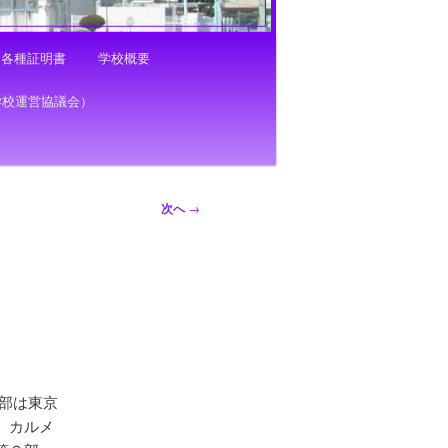
各種証明書
学校概要
学校運営協議会）
次へ
→
１部は東京
、カルメ