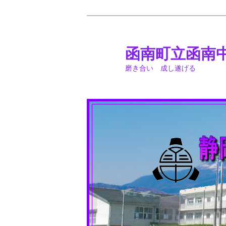
メ
イ
ン
函南町立函南
コ
磨き合い 成し遂げる
ン
テ
ン
ツ
へ
移
動