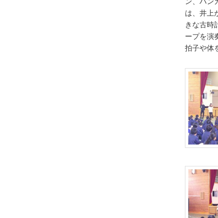
ン、ハン
は、井上
きな古時
ープを演
拍子や体