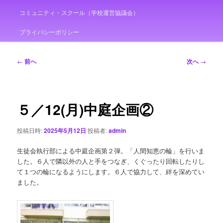
コミュニティ・スクール（学校運営協議会）
プライバシーポリシー
投
←
前へ
次へ
→
稿
ナ
ビ
ゲ
５／12(月)中庭企画②
ー
シ
投稿日時:
2025年5月12日
投稿者:
admin
ョ
ン
生徒会執行部による中庭企画第２弾。「人間知恵の輪」を行いま
した。６人で隣以外の人と手をつなぎ、くぐったり回転したりし
て１つの輪になるようにします。６人で協力して、絆を深めてい
ました。