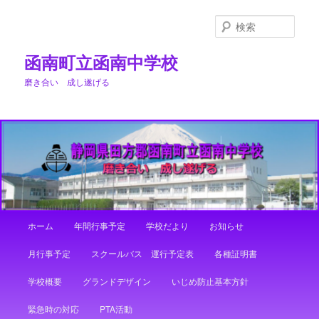
メ
イ
検
ン
索
コ
函南町立函南中学校
ン
磨き合い 成し遂げる
テ
ン
ツ
へ
移
動
メ
ホーム
年間行事予定
学校だより
お知らせ
イ
ン
月行事予定
スクールバス 運行予定表
各種証明書
メ
ニ
学校概要
グランドデザイン
いじめ防止基本方針
ュ
ー
緊急時の対応
PTA活動