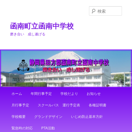
メ
イ
検
ン
索
コ
函南町立函南中学校
ン
磨き合い 成し遂げる
テ
ン
ツ
へ
移
動
メ
ホーム
年間行事予定
学校だより
お知らせ
イ
ン
月行事予定
スクールバス 運行予定表
各種証明書
メ
ニ
学校概要
グランドデザイン
いじめ防止基本方針
ュ
ー
緊急時の対応
PTA活動