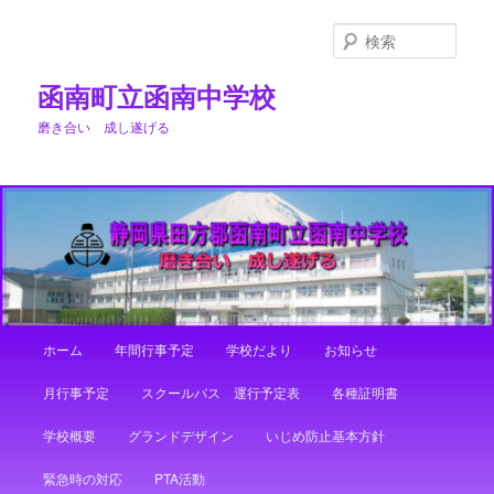
メ
イ
検
ン
索
コ
函南町立函南中学校
ン
磨き合い 成し遂げる
テ
ン
ツ
へ
移
動
メ
ホーム
年間行事予定
学校だより
お知らせ
イ
ン
月行事予定
スクールバス 運行予定表
各種証明書
メ
ニ
学校概要
グランドデザイン
いじめ防止基本方針
ュ
ー
緊急時の対応
PTA活動