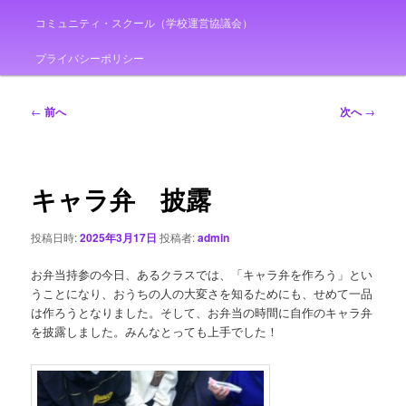
コミュニティ・スクール（学校運営協議会）
プライバシーポリシー
投
←
前へ
次へ
→
稿
ナ
ビ
ゲ
キャラ弁 披露
ー
シ
投稿日時:
2025年3月17日
投稿者:
admin
ョ
ン
お弁当持参の今日、あるクラスでは、「キャラ弁を作ろう」とい
うことになり、おうちの人の大変さを知るためにも、せめて一品
は作ろうとなりました。そして、お弁当の時間に自作のキャラ弁
を披露しました。みんなとっても上手でした！