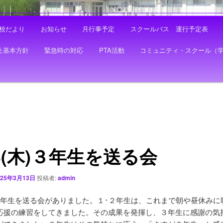
校だより
お知らせ
月行事予定
スクールバス 運行予定表
止基本方針
緊急時の対応
PTA活動
コミュニティ・スクール（
13(木)３年生を送る会
025年3月13日
投稿者:
admin
木)３年生を送る会がありました。１･２年生は、これまで朝や昼休み
応援の練習をしてきました。その成果を発揮し、３年生に感謝の気