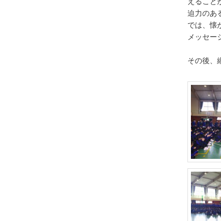
えること
迫力のあ
では、懐
メッセー
その後、