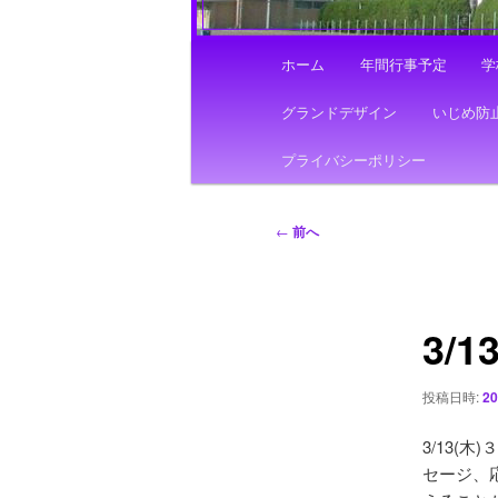
メ
ホーム
年間行事予定
学
イ
ン
グランドデザイン
いじめ防
メ
ニ
プライバシーポリシー
ュ
ー
投
←
前へ
稿
ナ
ビ
3/
ゲ
ー
シ
投稿日時:
2
ョ
ン
3/13(
セージ、