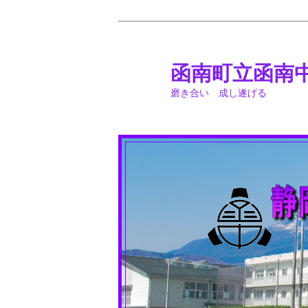
メ
イ
ン
函南町立函南
コ
磨き合い 成し遂げる
ン
テ
ン
ツ
へ
移
動