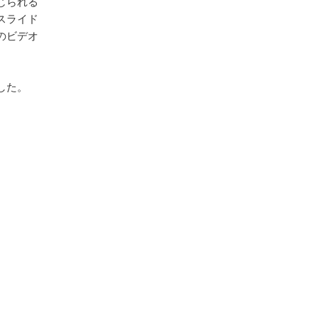
じられる
スライド
のビデオ
した。