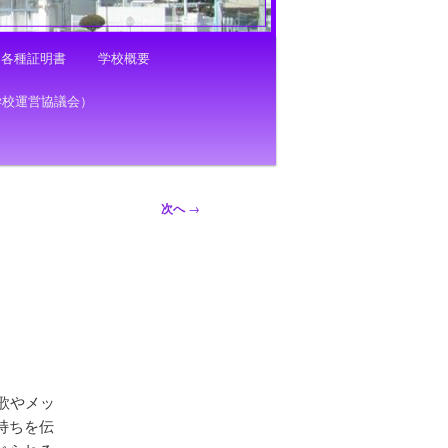
各種証明書
学校概要
学校運営協議会）
次へ
→
に歌やメッ
持ちを伝