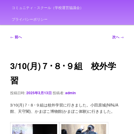
コミュニティ・スクール（学校運営協議会）
プライバシーポリシー
投
←
前へ
次へ
→
稿
ナ
ビ
ゲ
3/10(月)７･８･９組 校外学
ー
シ
習
ョ
ン
投稿日時:
2025年3月13日
投稿者:
admin
3/10(月)７･８･９組は校外学習に行きました。小田原城(NINJA
館、天守閣)、かまぼこ博物館(かまぼこ体験)に行きました。