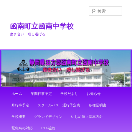
メ
イ
検
ン
索
コ
函南町立函南中学校
ン
磨き合い 成し遂げる
テ
ン
ツ
へ
移
動
メ
ホーム
年間行事予定
学校だより
お知らせ
イ
ン
月行事予定
スクールバス 運行予定表
各種証明書
メ
ニ
学校概要
グランドデザイン
いじめ防止基本方針
ュ
ー
緊急時の対応
PTA活動