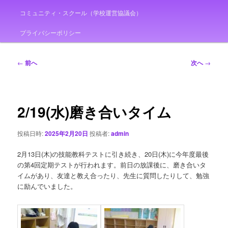
コミュニティ・スクール（学校運営協議会）
プライバシーポリシー
投
←
前へ
次へ
→
稿
ナ
ビ
ゲ
2/19(水)磨き合いタイム
ー
シ
投稿日時:
2025年2月20日
投稿者:
admin
ョ
ン
2月13日(木)の技能教科テストに引き続き、20日(木)に今年度最後
の第4回定期テストが行われます。前日の放課後に、磨き合いタ
イムがあり、友達と教え合ったり、先生に質問したりして、勉強
に励んでいました。