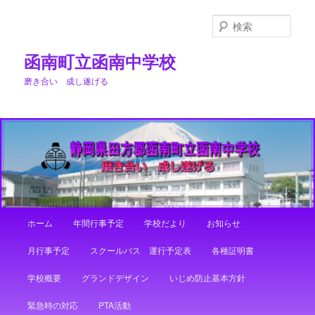
メ
イ
検
ン
索
コ
函南町立函南中学校
ン
磨き合い 成し遂げる
テ
ン
ツ
へ
移
動
メ
ホーム
年間行事予定
学校だより
お知らせ
イ
ン
月行事予定
スクールバス 運行予定表
各種証明書
メ
ニ
学校概要
グランドデザイン
いじめ防止基本方針
ュ
ー
緊急時の対応
PTA活動