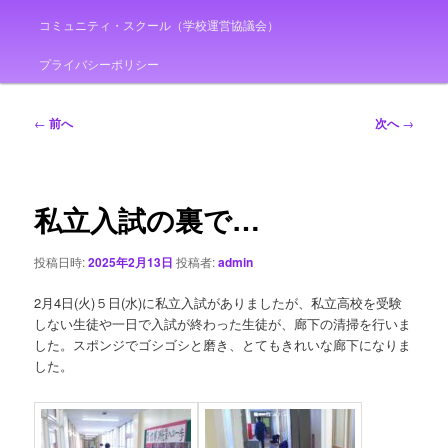
コミュニティ・スクール（学校運営協議会）
プライバシーポリシー
投
←
前へ
次へ
→
稿
ナ
ビ
ゲ
私立入試の裏で…
ー
シ
投稿日時:
2025年2月13日
投稿者:
admin
ョ
ン
2月4日(火)５日(水)に私立入試がありましたが、私立高校を受験
しない生徒や一日で入試が終わった生徒が、廊下の清掃を行いま
した。スポンジでゴシゴシと磨き、とてもきれいな廊下になりま
した。