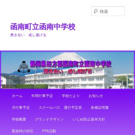
メ
イ
検
ン
索
コ
函南町立函南中学校
ン
磨き合い 成し遂げる
テ
ン
ツ
へ
移
動
メ
ホーム
年間行事予定
学校だより
お知らせ
イ
ン
月行事予定
スクールバス 運行予定表
各種証明書
メ
ニ
学校概要
グランドデザイン
いじめ防止基本方針
ュ
ー
緊急時の対応
PTA活動