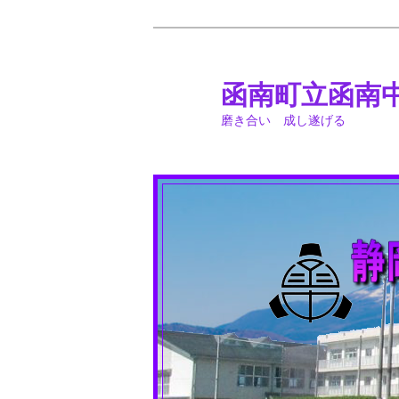
メ
イ
ン
函南町立函南
コ
磨き合い 成し遂げる
ン
テ
ン
ツ
へ
移
動