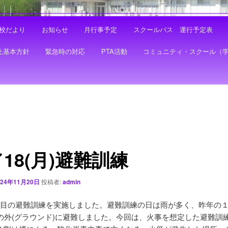
校だより
お知らせ
月行事予定
スクールバス 運行予定表
止基本方針
緊急時の対応
PTA活動
コミュニティ・スクール（
／18(月)避難訓練
024年11月20日
投稿者:
admin
回目の避難訓練を実施しました。避難訓練の日は雨が多く、昨年の１
来の外(グラウンド)に避難しました。今回は、火事を想定した避難訓