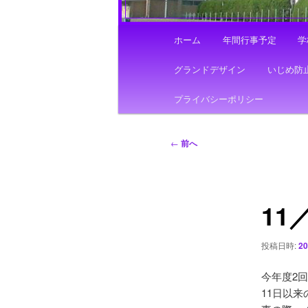
メ
ホーム
年間行事予定
学
イ
ン
グランドデザイン
いじめ防
メ
ニ
プライバシーポリシー
ュ
ー
投
←
前へ
稿
ナ
ビ
11
ゲ
ー
シ
投稿日時:
2
ョ
ン
今年度2
11日以