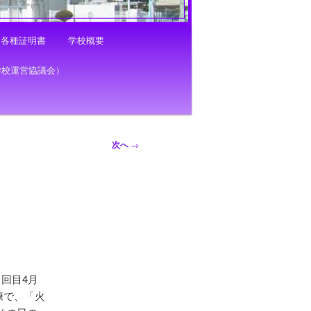
各種証明書
学校概要
学校運営協議会）
次へ
→
回目4月
練で、「火