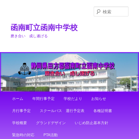
メ
イ
検
ン
索
コ
函南町立函南中学校
ン
磨き合い 成し遂げる
テ
ン
ツ
へ
移
動
メ
ホーム
年間行事予定
学校だより
お知らせ
イ
ン
月行事予定
スクールバス 運行予定表
各種証明書
メ
ニ
学校概要
グランドデザイン
いじめ防止基本方針
ュ
ー
緊急時の対応
PTA活動