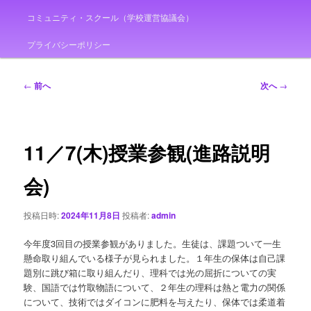
コミュニティ・スクール（学校運営協議会）
プライバシーポリシー
投
←
前へ
次へ
→
稿
ナ
ビ
ゲ
11／7(木)授業参観(進路説明
ー
シ
会)
ョ
ン
投稿日時:
2024年11月8日
投稿者:
admin
今年度3回目の授業参観がありました。生徒は、課題ついて一生
懸命取り組んでいる様子が見られました。１年生の保体は自己課
題別に跳び箱に取り組んだり、理科では光の屈折についての実
験、国語では竹取物語について、２年生の理科は熱と電力の関係
について、技術ではダイコンに肥料を与えたり、保体では柔道着