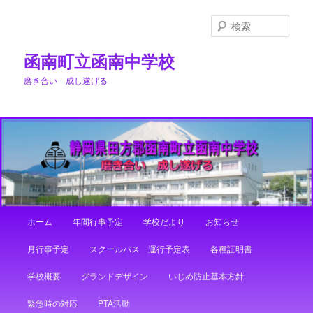
メ
イ
検
ン
索
コ
函南町立函南中学校
ン
磨き合い 成し遂げる
テ
ン
ツ
へ
移
動
メ
ホーム
年間行事予定
学校だより
お知らせ
イ
ン
月行事予定
スクールバス 運行予定表
各種証明書
メ
ニ
学校概要
グランドデザイン
いじめ防止基本方針
ュ
ー
緊急時の対応
PTA活動