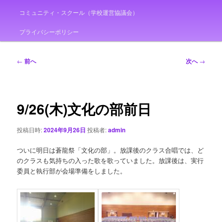
コミュニティ・スクール（学校運営協議会）
プライバシーポリシー
投
←
前へ
次へ
→
稿
ナ
ビ
ゲ
9/26(木)文化の部前日
ー
シ
投稿日時:
2024年9月26日
投稿者:
admin
ョ
ン
ついに明日は蒼龍祭「文化の部」。放課後のクラス合唱では、ど
のクラスも気持ちの入った歌を歌っていました。放課後は、実行
委員と執行部が会場準備をしました。