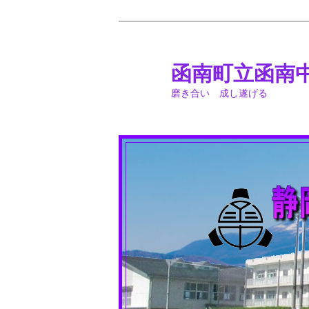
メ
イ
ン
函南町立函南
コ
磨き合い 成し遂げる
ン
テ
ン
ツ
へ
移
動