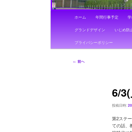
メ
ホーム
年間行事予定
学
イ
ン
グランドデザイン
いじめ防
メ
ニ
プライバシーポリシー
ュ
ー
投
←
前へ
稿
ナ
ビ
6/
ゲ
ー
シ
投稿日時:
2
ョ
ン
第2ステ
ての話、