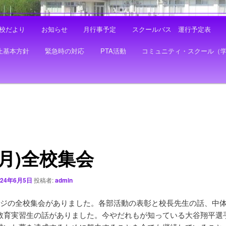
校だより
お知らせ
月行事予定
スクールバス 運行予定表
止基本方針
緊急時の対応
PTA活動
コミュニティ・スクール（
3(月)全校集会
024年6月5日
投稿者:
admin
ージの全校集会がありました。各部活動の表彰と校長先生の話、中
教育実習生の話がありました。今やだれもが知っている大谷翔平選