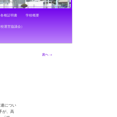
各種証明書
学校概要
学校運営協議会）
次へ
→
体連につい
手が、高