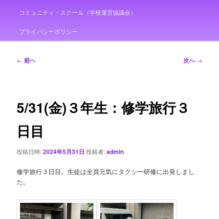
コミュニティ・スクール（学校運営協議会）
プライバシーポリシー
投
←
前へ
次へ
→
稿
ナ
ビ
ゲ
5/31(金)３年生：修学旅行３
ー
シ
日目
ョ
ン
投稿日時:
2024年5月31日
投稿者:
admin
修学旅行３日目。生徒は全員元気にタクシー研修に出発しまし
た。