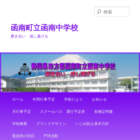
メ
イ
検
ン
索
コ
函南町立函南中学校
ン
磨き合い 成し遂げる
テ
ン
ツ
へ
移
動
メ
ホーム
年間行事予定
学校だより
お知らせ
イ
ン
月行事予定
スクールバス 運行予定表
各種証明書
メ
ニ
学校概要
グランドデザイン
いじめ防止基本方針
ュ
ー
緊急時の対応
PTA活動