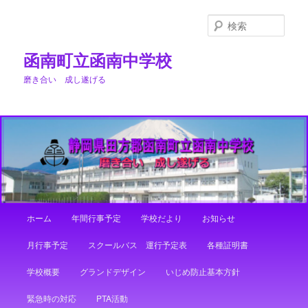
メ
イ
検
ン
索
コ
函南町立函南中学校
ン
磨き合い 成し遂げる
テ
ン
ツ
へ
移
動
メ
ホーム
年間行事予定
学校だより
お知らせ
イ
ン
月行事予定
スクールバス 運行予定表
各種証明書
メ
ニ
学校概要
グランドデザイン
いじめ防止基本方針
ュ
ー
緊急時の対応
PTA活動