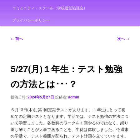
コミュニティ・スクール（学校運営協議会）
プライバシーポリシー
投
←
前へ
次へ
→
稿
ナ
ビ
ゲ
5/27(月)１年生：テスト勉強
ー
シ
の方法とは･･･？
ョ
ン
投稿日時:
2024年5月27日
投稿者:
admin
６月13日(木)に第1回定期テストがあります。１年生にとって初
めての定期テストとなります。学活では、テスト勉強の方法につ
いて学習しました。各教科のワークを１回やるのではなく、繰り
返し解くことが大事であることを、生徒は体験しました。今週末
の学活で、テスト範囲が配られ、テスト計画を立てていきます。