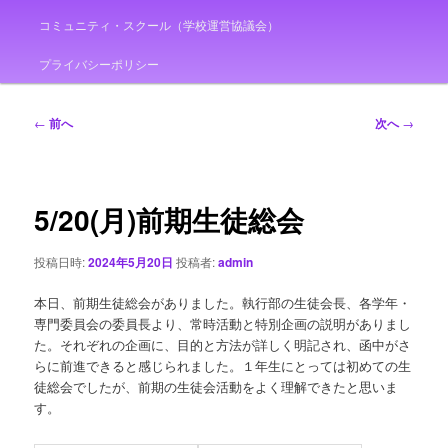
コミュニティ・スクール（学校運営協議会）
プライバシーポリシー
投
←
前へ
次へ
→
稿
ナ
ビ
ゲ
5/20(月)前期生徒総会
ー
シ
投稿日時:
2024年5月20日
投稿者:
admin
ョ
ン
本日、前期生徒総会がありました。執行部の生徒会長、各学年・
専門委員会の委員長より、常時活動と特別企画の説明がありまし
た。それぞれの企画に、目的と方法が詳しく明記され、函中がさ
らに前進できると感じられました。１年生にとっては初めての生
徒総会でしたが、前期の生徒会活動をよく理解できたと思いま
す。