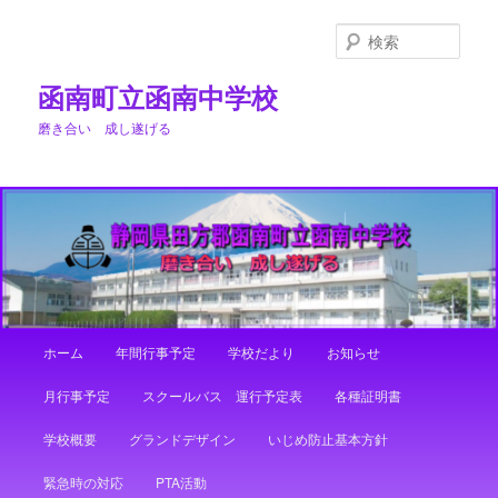
メ
イ
検
ン
索
コ
函南町立函南中学校
ン
磨き合い 成し遂げる
テ
ン
ツ
へ
移
動
メ
ホーム
年間行事予定
学校だより
お知らせ
イ
ン
月行事予定
スクールバス 運行予定表
各種証明書
メ
ニ
学校概要
グランドデザイン
いじめ防止基本方針
ュ
ー
緊急時の対応
PTA活動