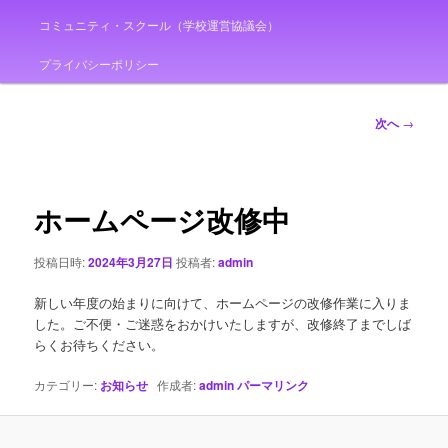
コミュニティ・スクール（学校運営協議会）
プライバシーポリシー
投
次へ
→
稿
ナ
ビ
ゲ
ホームページ改修中
ー
シ
投稿日時:
2024年3月27日
投稿者:
admin
ョ
ン
新しい年度の始まりに向けて、ホームページの改修作業に入りま
した。ご不便・ご迷惑をおかけいたしますが、改修終了までしば
らくお待ちください。
カテゴリー:
お知らせ
作成者:
admin
パーマリンク