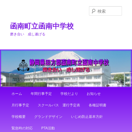
メ
イ
検
ン
索
コ
函南町立函南中学校
ン
磨き合い 成し遂げる
テ
ン
ツ
へ
移
動
メ
ホーム
年間行事予定
学校だより
お知らせ
イ
ン
月行事予定
スクールバス 運行予定表
各種証明書
メ
ニ
学校概要
グランドデザイン
いじめ防止基本方針
ュ
ー
緊急時の対応
PTA活動