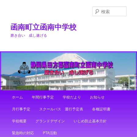
メ
イ
検
ン
索
コ
函南町立函南中学校
ン
磨き合い 成し遂げる
テ
ン
ツ
へ
移
動
メ
ホーム
年間行事予定
学校だより
お知らせ
イ
ン
月行事予定
スクールバス 運行予定表
各種証明書
メ
ニ
学校概要
グランドデザイン
いじめ防止基本方針
ュ
ー
緊急時の対応
PTA活動