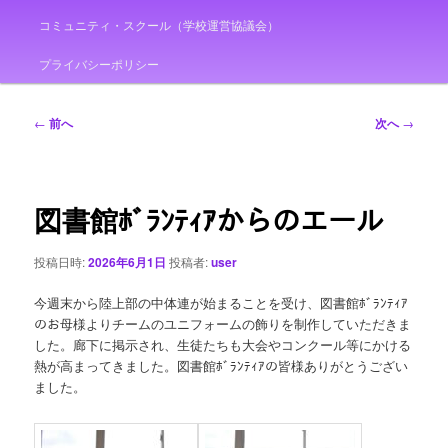
コミュニティ・スクール（学校運営協議会）
プライバシーポリシー
投
←
前へ
次へ
→
稿
ナ
ビ
ゲ
図書館ﾎﾞﾗﾝﾃｨｱからのエール
ー
シ
投稿日時:
2026年6月1日
投稿者:
user
ョ
ン
今週末から陸上部の中体連が始まることを受け、図書館ﾎﾞﾗﾝﾃｨｱ
のお母様よりチームのユニフォームの飾りを制作していただきま
した。廊下に掲示され、生徒たちも大会やコンクール等にかける
熱が高まってきました。図書館ﾎﾞﾗﾝﾃｨｱの皆様ありがとうござい
ました。