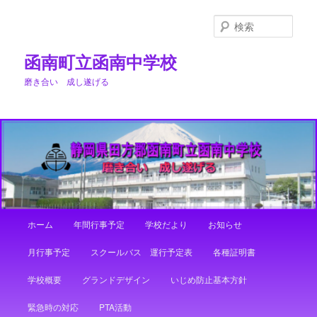
メ
イ
検
ン
索
コ
函南町立函南中学校
ン
磨き合い 成し遂げる
テ
ン
ツ
へ
移
動
メ
ホーム
年間行事予定
学校だより
お知らせ
イ
ン
月行事予定
スクールバス 運行予定表
各種証明書
メ
ニ
学校概要
グランドデザイン
いじめ防止基本方針
ュ
ー
緊急時の対応
PTA活動