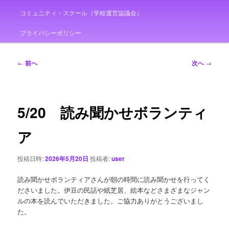
コミュニティ・スクール（学校運営協議会）
プライバシーポリシー
投
←
前へ
次へ
→
稿
ナ
ビ
ゲ
5/20 読み聞かせボランティ
ー
シ
ア
ョ
ン
投稿日時:
2026年5月20日
投稿者:
user
読み聞かせボランティアさんが朝の時間に読み聞かせを行ってく
ださいました。伊豆の民話や紙芝居、絵本などさまざまなジャン
ルの本を読んでいただきました。ご協力ありがとうございまし
た。