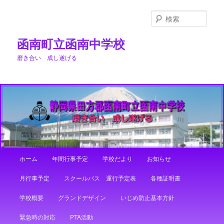
メ
イ
検
ン
索
コ
函南町立函南中学校
ン
磨き合い 成し遂げる
テ
ン
ツ
へ
移
動
メ
ホーム
年間行事予定
学校だより
お知らせ
イ
ン
月行事予定
スクールバス 運行予定表
各種証明書
メ
ニ
学校概要
グランドデザイン
いじめ防止基本方針
ュ
ー
緊急時の対応
PTA活動