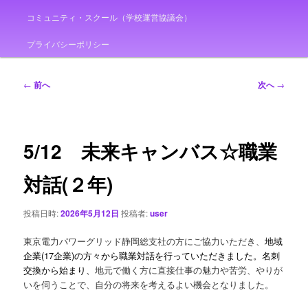
コミュニティ・スクール（学校運営協議会）
プライバシーポリシー
投
←
前へ
次へ
→
稿
ナ
ビ
ゲ
5/12 未来キャンバス☆職業
ー
シ
対話(２年)
ョ
ン
投稿日時:
2026年5月12日
投稿者:
user
東京電力パワーグリッド静岡総支社の方にご協力いただき、
地域
企業(17企業)の方々から職業対話を行っていただきました。名刺
交換から始まり、
地元で働く方に直接仕事の魅力や苦労、やりが
いを伺うことで、自分の将来を考えるよい機会となりました。