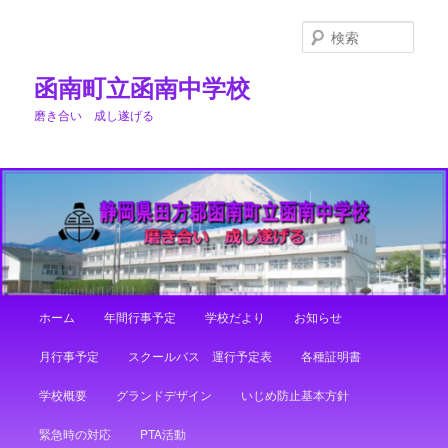
メ
イ
検
ン
索
コ
函南町立函南中学校
ン
磨き合い 成し遂げる
テ
ン
ツ
へ
移
動
メ
ホーム
年間行事予定
学校だより
お知らせ
イ
ン
月行事予定
スクールバス 運行予定表
各種証明書
メ
ニ
学校概要
グランドデザイン
いじめ防止基本方針
ュ
ー
緊急時の対応
PTA活動