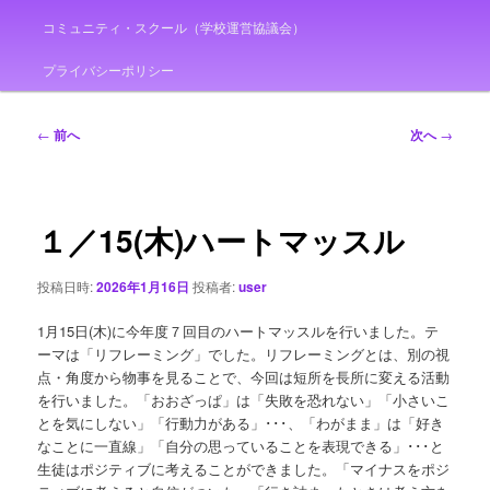
コミュニティ・スクール（学校運営協議会）
プライバシーポリシー
投
←
前へ
次へ
→
稿
ナ
ビ
ゲ
１／15(木)ハートマッスル
ー
シ
投稿日時:
2026年1月16日
投稿者:
user
ョ
ン
1月15日(木)に今年度７回目のハートマッスルを行いました。テ
ーマは「リフレーミング」でした。リフレーミングとは、別の視
点・角度から物事を見ることで、今回は短所を長所に変える活動
を行いました。「おおざっぱ」は「失敗を恐れない」「小さいこ
とを気にしない」「行動力がある」･･･、「わがまま」は「好き
なことに一直線」「自分の思っていることを表現できる」･･･と
生徒はポジティブに考えることができました。「マイナスをポジ