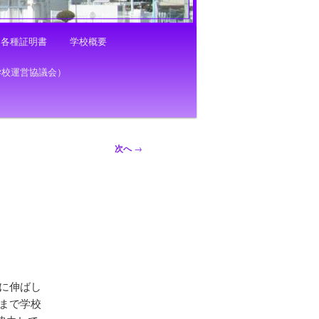
各種証明書
学校概要
学校運営協議会）
次へ
→
さらに伸ばし
0まで学校