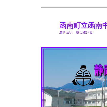
メ
イ
ン
函南町立函南
コ
磨き合い 成し遂げる
ン
テ
ン
ツ
へ
移
動