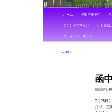
メ
ホーム
年間行事予定
学
イ
ン
グランドデザイン
いじめ防
メ
ニ
プライバシーポリシー
ュ
ー
投
←
前へ
稿
ナ
ビ
函
ゲ
ー
シ
投稿日時:
2
ョ
ン
7月28日(
たり、定着