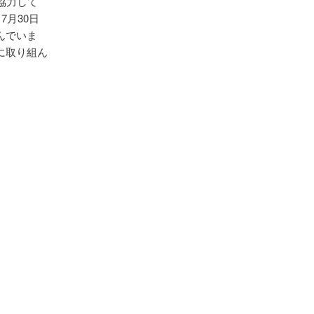
協力して
月30日
んでいま
に取り組ん