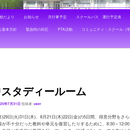
校だより
お知らせ
月行事予定
スクールバス 運行予定表
止基本方針
緊急時の対応
PTA活動
コミュニティ・スクール（
中スタディールーム
025年7月31日
投稿者:
user
月)29日(火)31日(木)、8月21日(木)22日(金)の5日間、得意分野を
が不十分だった教科や単元を復習したりするために、8:30～12:0